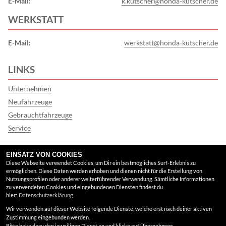
E-Mail:
k.kutscher@honda-kutscher.de
WERKSTATT
E-Mail:
werkstatt@honda-kutscher.de
LINKS
Unternehmen
Neufahrzeuge
Gebrauchtfahrzeuge
Service
FINDEN SIE UNS
EINSATZ VON COOKIES
Diese Webseite verwendet Cookies, um Dir ein bestmögliches Surf-Erlebnis zu
ermöglichen. Diese Daten werden erhoben und dienen nicht für die Erstellung von
Google Maps
Nutzungsprofilen oder anderer weiterführender Verwendung. Sämtliche Informationen
zu verwendeten Cookies und eingebundenen Diensten findest du
hier:
Datenschutzerklärung
RECHTLICHES
Wir verwenden auf dieser Website folgende Dienste, welche erst nach deiner aktiven
Zustimmung eingebunden werden.
AGB
Bitte hake dazu den jeweiligen Dienst an und klicke auf Übernehmen: